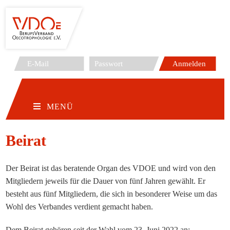
Zum
Inhalt
springen
MENÜ
Beirat
Der Beirat ist das beratende Organ des VDOE und wird von den
Mitgliedern jeweils für die Dauer von fünf Jahren gewählt. Er
besteht aus fünf Mitgliedern, die sich in besonderer Weise um das
Wohl des Verbandes verdient gemacht haben.
Dem Beirat gehören seit der Wahl vom 23. Juni 2022 an: