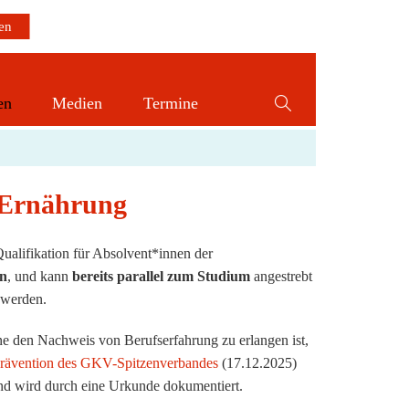
en
Medien
Termine
Website-
Suche
umschalten
 Ernährung
ualifikation für Absolvent*innen der
on
, und kann
bereits parallel zum Studium
angestrebt
 werden.
 den Nachweis von Berufserfahrung zu erlangen ist,
Prävention des GKV-Spitzenverbandes
(17.12.2025)
 und wird durch eine Urkunde dokumentiert.