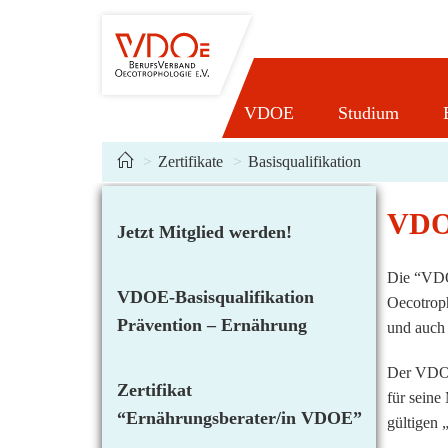
Zum
Inhalt
springen
VDOE
Studium
>
Zertifikate
>
Basisqualifikation
VDOE
Jetzt Mitglied werden!
Die “VDOE
VDOE-Basisqualifikation
Oecotroph
Prävention – Ernährung
und auch
Der VDOE 
Zertifikat
für seine
“Ernährungsberater/in VDOE”
gültigen 