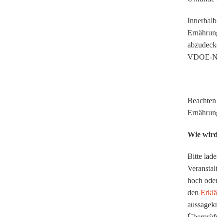
Innerhalb
Ernährung
abzudeck
VDOE-Net
..
Beachten 
Ernährun
Wie wird
Bitte lad
Veranstal
hoch oder
den
Erkl
aussagekr
Überprüfu