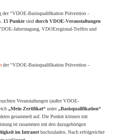
ng der “VDOE-Basisqualifikation Prävention –
n.
15 Punkte
sind
durch VDOE-Veranstaltungen
 VDOE-Jahrestagung, VDOEregional-Treffen und
em
der “VDOE-Basisqualifikation Prävention –
besuchten Veranstaltungen (außer VDOE-
eich
„Mein Zertifikat“
unter
„Basisqualifikation“
nkten gesammelt auf. Die Punkte können mit
listung ist zusammen mit den dazugehörigen
igkeit im Intranet
hochzuladen. Nach erfolgreicher
e verlängert.