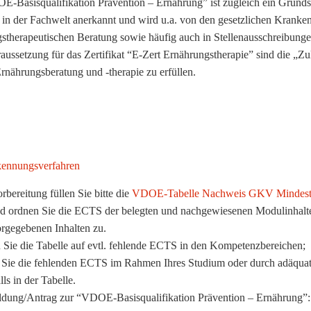
-Basisqualifikation Prävention – Ernährung” ist zugleich ein Grund
t in der Fachwelt anerkannt und wird u.a. von den gesetzlichen Kranken
stherapeutischen Beratung sowie häufig auch in Stellenausschreibunge
ussetzung für das Zertifikat “E-Zert Ernährungstherapie” sind die „Z
rnährungsberatung und -therapie zu erfüllen.
ennungsverfahren
rbereitung füllen Sie bitte die
VDOE-Tabelle Nachweis GKV Mindests
nd ordnen Sie die ECTS der belegten und nachgewiesenen Modulinhal
rgegebenen Inhalten zu.
 Sie die Tabelle auf evtl. fehlende ECTS in den Kompetenzbereichen; d
Sie die fehlenden ECTS im Rahmen Ihres Studium oder durch adäquat
lls in der Tabelle.
ung/Antrag zur “VDOE-Basisqualifikation Prävention – Ernährung”: St