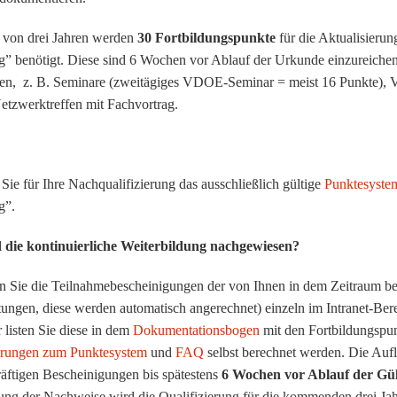
 von drei Jahren werden
30 Fortbildungspunkte
für die Aktualisieru
” benötigt. Diese sind 6 Wochen vor Ablauf der Urkunde einzureiche
en, z. B. Seminare (zweitägiges VDOE-Seminar = meist 16 Punkte),
zwerktreffen mit Fachvortrag.
Sie für Ihre Nachqualifizierung das ausschließlich gültige
Punktesyst
g”.
 die kontinuierliche Weiterbildung nachgewiesen?
en Sie die Teilnahmebescheinigungen der von Ihnen in dem Zeitraum 
tungen, diese werden automatisch angerechnet) einzeln im Intranet-Ber
 listen Sie diese in dem
Dokumentationsbogen
mit den Fortbildungspu
ärungen zum Punktesystem
und
FAQ
selbst berechnet werden. Die Auf
äftigen Bescheinigungen bis spätestens
6 Wochen vor Ablauf der Gült
ng der Nachweise wird die Qualifizierung für die kommenden drei Jahr