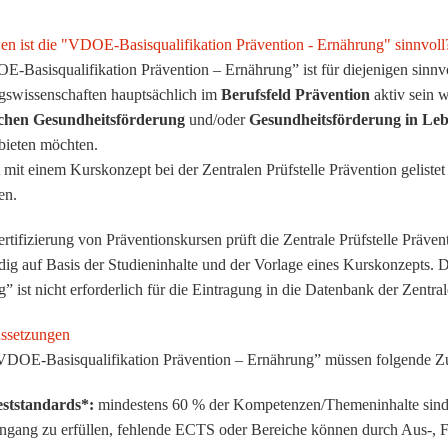
en ist die "VDOE-Basisqualifikation Prävention - Ernährung" sinnvoll
-Basisqualifikation Prävention – Ernährung” ist für diejenigen sinnv
gswissenschaften hauptsächlich im
Berufsfeld Prävention
aktiv sein
ichen Gesundheitsförderung
und/oder
Gesundheitsförderung in Leb
bieten möchten.
 mit einem Kurskonzept bei der Zentralen Prüfstelle Prävention gelistet 
en.
ertifizierung von Präventionskursen prüft die Zentrale Prüfstelle Präve
dig auf Basis der Studieninhalte und der Vorlage eines Kurskonzepts.
” ist nicht erforderlich für die Eintragung in die Datenbank der Zentral
ssetzungen
VDOE-Basisqualifikation Prävention – Ernährung” müssen folgende Zug
ststandards*:
mindestens 60 % der Kompetenzen/Themeninhalte sind
ngang zu erfüllen, fehlende ECTS oder Bereiche können durch Aus-, F