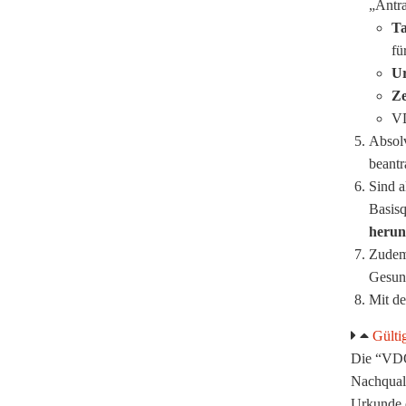
„Antra
Ta
fü
U
Ze
V
Absolv
beantr
Sind 
Basisq
herun
Zudem 
Gesun
Mit de
Gülti
Die “VDOE
Nachqual
Urkunde 