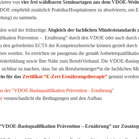
vieren von
vier frei wählbaren Seminartagen aus dem VDOE-Wei
OE empfiehlt zusätzlich Praktika/Hospitationen zu absolvieren, um E
itung) zu sammeln.
en wird der frühzeitige
Abgleich der fachlichen Mindeststandards 
ifikation Prävention – Ernährung” durch den VDOE oder auch durch die
u den geforderten ECTS der Kompetenzbereiche können gezielt durch
hen werden. So erreichen sie passgenau die gemäß Anbieterqualifikat
 Weiterbildung sowie Ihre Nähe zum BerufsVerband. Die VDOE-Basisqu
 sichtbar zu machen, dass Sie als Berufseinsteiger*in die fachlichen Mi
in für das
Zertifikat “E-Zert Ernährungstherapie”
genutzt werden
u der "VDOE-Basisqualifikation Prävention - Ernährung"
ze
veranschaulicht die Bedingungen und den Aufbau
“VDOE-Basisqualifikation Prävention – Ernährung” zur Zusatzqu