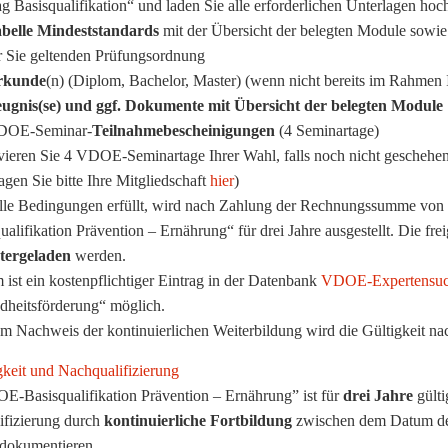
g Basisqualifikation“ und laden Sie alle erforderlichen Unterlagen ho
belle Mindeststandards
mit der Übersicht der belegten Module sow
r Sie geltenden Prüfungsordnung
rkunde
(n) (Diplom, Bachelor, Master) (wenn nicht bereits im Rahmen 
ugnis(se) und ggf. Dokumente mit Übersicht der belegten Module
DOE-Seminar-
Teilnahmebescheinigungen
(4 Seminartage)
ieren Sie 4 VDOE-Seminartage Ihrer Wahl, falls noch nicht geschehe
agen Sie bitte Ihre Mitgliedschaft
hier
)
alle Bedingungen erfüllt, wird nach Zahlung der Rechnungssumme von
ualifikation Prävention – Ernährung“ für drei Jahre ausgestellt. Die fr
tergeladen
werden.
ist ein kostenpflichtiger Eintrag in der Datenbank
VDOE-Expertensu
dheitsförderung“ möglich.
m Nachweis der kontinuierlichen Weiterbildung wird die Gültigkeit nach 
gkeit und Nachqualifizierung
-Basisqualifikation Prävention – Ernährung” ist für
drei Jahre
gülti
ifizierung durch
kontinuierliche Fortbildung
zwischen dem Datum de
dokumentieren.