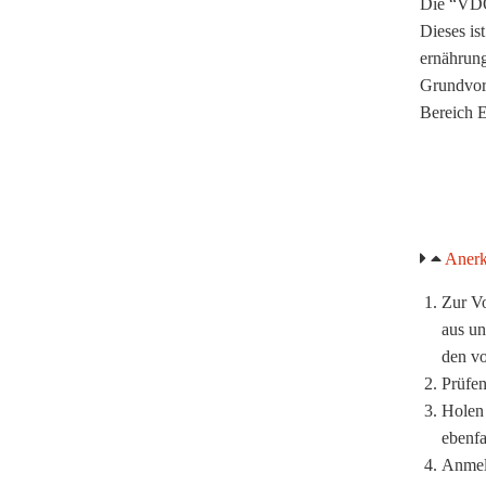
Die “VDOE
Dieses is
ernährung
Grundvora
Bereich E
..
Anerk
Zur Vo
aus u
den vo
Prüfen
Holen 
ebenfa
Anmeld