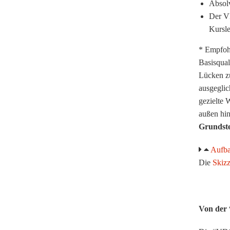
Absol
Der VD
Kursle
* Empfohl
Basisqual
Lücken z
ausgeglic
gezielte
außen hin
Grundste
Aufba
Die
Skiz
..
Von der 