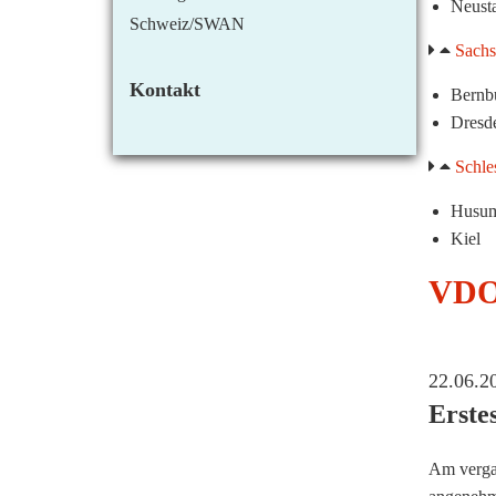
Neust
Schweiz/SWAN
Sachs
Kontakt
Bernb
Dresd
Schle
Husu
Kiel
VDOE
22.06.2
Erste
Am vergan