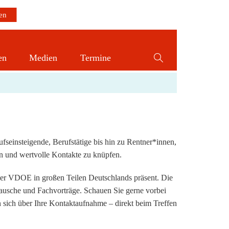
en
Medien
Termine
Website-
Suche
umschalten
einsteigende, Berufstätige bis hin zu Rentner*innen,
en und wertvolle Kontakte zu knüpfen.
er VDOE in großen Teilen Deutschlands präsent. Die
ausche und Fachvorträge. Schauen Sie gerne vorbei
sich über Ihre Kontaktaufnahme – direkt beim Treffen