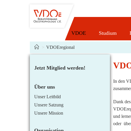
Zum
Inhalt
springen
VDOE
Studium
>
VDOEregional
VDOE
Jetzt Mitglied werden!
In den VD
Über uns
zusammen,
Unser Leitbild
Dank des
Unsere Satzung
VDOEregio
Unsere Mission
und lerne
oder übe
Organisation