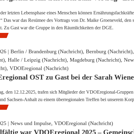
der letzten Lebensphase eines Menschen können Ernährungsfachkräfte 
n.“ Das war das Resümee des Vortrags von Dr. Maike Groeneveld, den
t. Zu Gast war die Gruppe in den Räumlichkeiten der DGE.
026 |
Berlin / Brandenburg (Nachricht)
,
Bernburg (Nachricht)
ht)
,
Halle / Leipzig (Nachricht)
,
Magdeburg (Nachricht)
,
News
ht)
,
VDOEregional (Nachricht)
egional OST zu Gast bei der Sarah Wiener
ag, den 12.12.2025, trafen sich Mitglieder der VDOEregional-Gruppe
nd Sachsen-Anhalt zu einem überregionalen Treffen bei unserem Korpor
025 |
News und Impulse
,
VDOEregional (Nachricht)
elfältig war VDOEregional 2025 – Gemeinsch