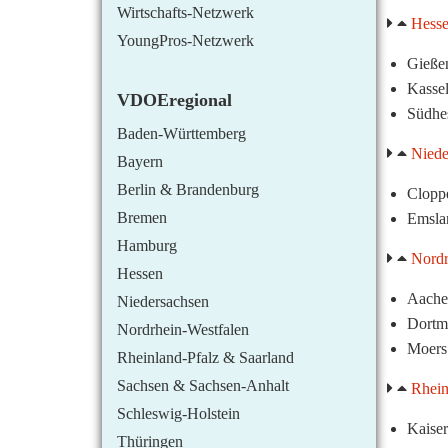
Wirtschafts-Netzwerk
Hess
YoungPros-Netzwerk
Gieße
Kasse
VDOEregional
Südhe
Baden-Württemberg
Niede
Bayern
Berlin & Brandenburg
Clopp
Bremen
Emslan
Hamburg
Nordr
Hessen
Aache
Niedersachsen
Dortm
Nordrhein-Westfalen
Moers
Rheinland-Pfalz & Saarland
Sachsen & Sachsen-Anhalt
Rhein
Schleswig-Holstein
Kaiser
Thüringen