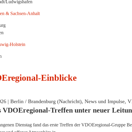
adt/Ludwigshafen
en & Sachsen-Anhalt
urg
en
swig-Holstein
m
regional-Einblicke
026 |
Berlin / Brandenburg (Nachricht)
,
News und Impulse
,
V
s VDOEregional-Treffen unter neuer Leitu
genen Dienstag fand das erste Treffen der VDOEregional-Gruppe Berli