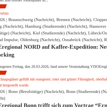
r und offener Atmosphäre in...
026 |
Braunschweig (Nachricht)
,
Bremen (Nachricht)
,
Cloppen
 (Nachricht)
,
Hamburg (Studierende) (Nachricht)
,
Hannover 
ätige) (Nachricht)
,
Kiel (Studierende) (Nachricht)
,
Lübeck/Ost
d Impulse
,
Oldenburg (Nachricht)
,
Osnabrück (Nachricht)
,
R
egional NORD auf Kaffee-Expedition: Neu
rking
ngenen Freitag, den 20.03.2026, fand unsere Veranstaltung VDOEreg
026 |
Bonn (Berufstätige) (Nachricht)
,
Bonn (Studierende) (Na
ht)
egional Bonn trifft sich zum Vortrag “Ern