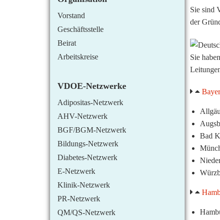
Sie sind 
Vorstand
der Grün
Geschäftsstelle
Beirat
Arbeitskreise
Sie habe
Leitungen
VDOE-Netzwerke
Baye
Adipositas-Netzwerk
Allgä
AHV-Netzwerk
Augsb
BGF/BGM-Netzwerk
Bad K
Bildungs-Netzwerk
Münc
Diabetes-Netzwerk
Niede
E-Netzwerk
Würzb
Klinik-Netzwerk
Hamb
PR-Netzwerk
Hamb
QM/QS-Netzwerk