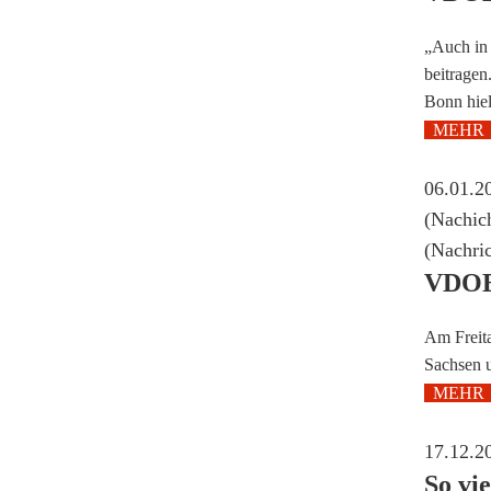
„Auch in 
beitrage
Bonn hiel
MEHR
06.01.2
(Nachic
(Nachric
VDOEr
Am Freit
Sachsen u
MEHR
17.12.2
So vi