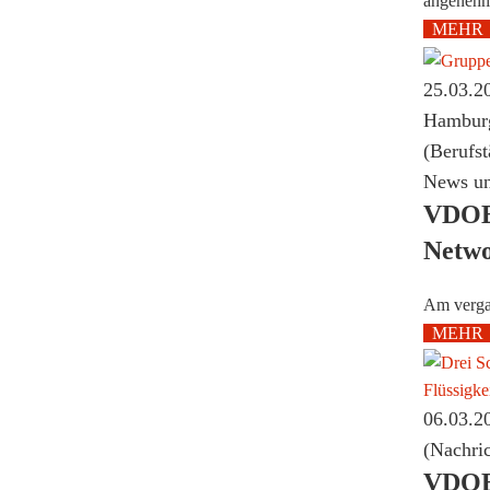
angenehme
MEHR
25.03.2
Hamburg
(Berufst
News un
VDOEr
Netwo
Am verga
MEHR
06.03.2
(Nachric
VDOEr