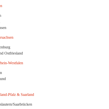
en
n
l
ssen
rsachsen
enburg
d Ostfriesland
hein-Westfalen
n
und
land-Pfalz & Saarland
slautern/Saarbrücken