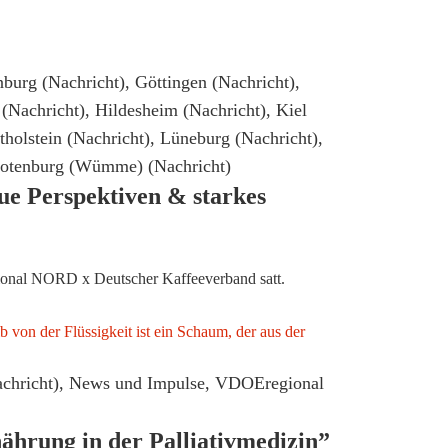
burg (Nachricht)
,
Göttingen (Nachricht)
,
(Nachricht)
,
Hildesheim (Nachricht)
,
Kiel
holstein (Nachricht)
,
Lüneburg (Nachricht)
,
otenburg (Wümme) (Nachricht)
e Perspektiven & starkes
ional NORD x Deutscher Kaffeeverband satt.
chricht)
,
News und Impulse
,
VDOEregional
ährung in der Palliativmedizin”