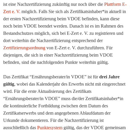
ist ei
ne Nachzertifizierung zukünftig nur noch über die
Plattform E-
Zert e. V.
möglich. Falls Sie
sich als
Zertifikatsinhaber*in aktuell in
der ersten Nachzertifizierung beim VDOE
befinden
, kann diese
noch beim VDOE beendet werden. Danach ist es im Rahmen des
Bestandschutzes möglich,
sich bei E-
Zert
e. V. zu registrieren und
dort weiterhin die Nachzertifizierung entsprechend der
Zertifizierungsordnung
von E-
Zert
e. V. durchzuführen.
Für
diejenigen, die sich in einer Nachzertifizierung
beim VDOE
befinden, sind
die nachfolgenden Punkte weiterhin gültig.
Das Zertifikat “Ernährungsberater/in VDOE” ist für
drei Jahre
gültig
, wobei das Kalenderjahr des Erwerbs nicht mit eingerechnet
wird. Für die erste Aktualisierung des Zertifikats
“Ernährungsberater/in VDOE” muss die/der Zertifikatsinhaber*in
die kontinuierliche Fortbildung zwischen dem Datum des
Zertifikatserwerbs und dem angegebenen Ablaufdatum der
Urkunde dokumentieren. Für die Nachzertifizierung ist
ausschließlich das
Punktesystem
gültig, das der VDOE gemeinsam