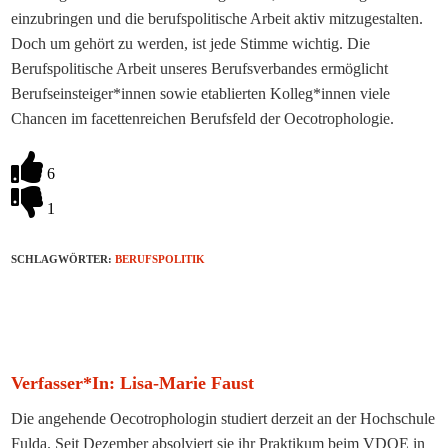
einzubringen und die berufspolitische Arbeit aktiv mitzugestalten.
Doch um gehört zu werden, ist jede Stimme wichtig. Die
Berufspoliti
sche Arbeit unseres Berufsverbandes
ermöglicht
Berufseinsteiger*innen
sowie etablierten Kolleg*innen
viele
Chancen
im facettenreichen Berufsfeld der Oecot
r
ophologie
.
6
1
SCHLAGWÖRTER:
BERUFSPOLITIK
Verfasser*in: Lisa-Marie Faust
Die angehende Oecotrophologin studiert derzeit an der Hochschule
Fulda. Seit Dezember absolviert sie ihr Praktikum beim VDOE in