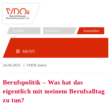
Zum
Inhalt
springen
MENÜ
Beitrag
24.04.2025
Beitrags-
VDOE intern
veröffentlicht:
Kategorie:
Berufspolitik – Was hat das
eigentlich mit meinem Berufsalltag
zu tun?