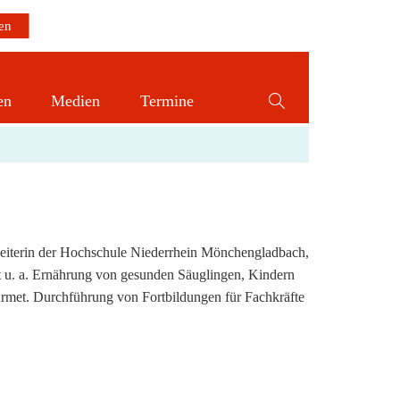
en
Medien
Termine
Website-
Suche
umschalten
beiterin der Hochschule Niederrhein Mönchengladbach,
t u. a. Ernährung von gesunden Säuglingen, Kindern
met. Durchführung von Fortbildungen für Fachkräfte