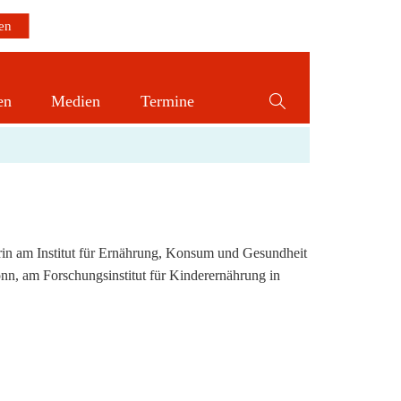
en
Medien
Termine
Website-
Suche
umschalten
rin am Institut für Ernährung, Konsum und Gesundheit
onn, am Forschungsinstitut für Kinderernährung in