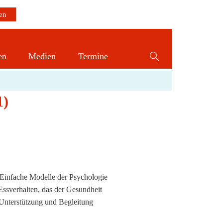
en
Medien
Termine
Website-
Suche
 (L1)
umschalten
1)
 Einfache Modelle der Psychologie
Essverhalten, das der Gesundheit
e Unterstützung und Begleitung