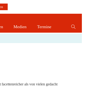
en
Medien
Termine
Website-
Suche
umschalten
facettenreicher als von vielen gedacht