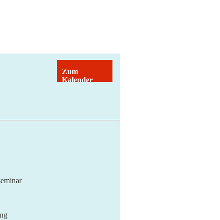
Zum
Kalender
hinzufügen
seminar
ung