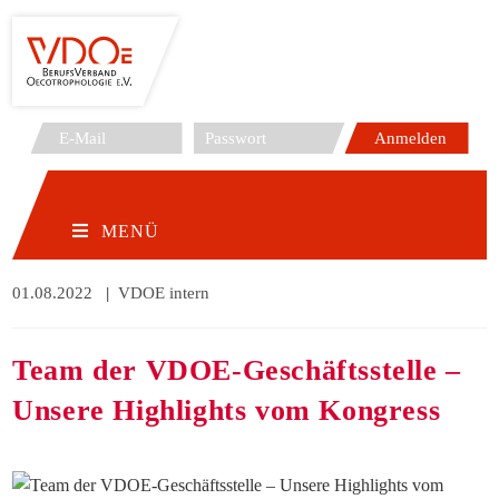
Zum
Inhalt
springen
MENÜ
Beitrag
01.08.2022
Beitrags-
VDOE intern
veröffentlicht:
Kategorie:
Team der VDOE-Geschäftsstelle –
Unsere Highlights vom Kongress