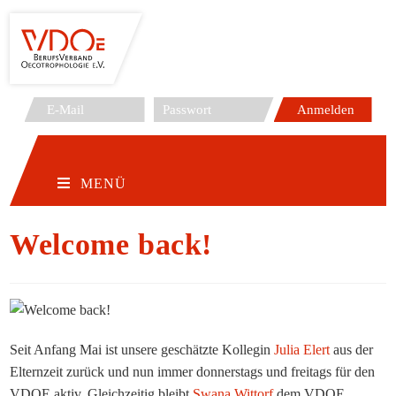
Zum
Inhalt
springen
MENÜ
Welcome back!
Seit Anfang Mai ist unsere geschätzte Kollegin
Julia Elert
aus der
Elternzeit zurück und nun immer donnerstags und freitags für den
VDOE aktiv. Gleichzeitig bleibt
Swana Wittorf
dem VDOE