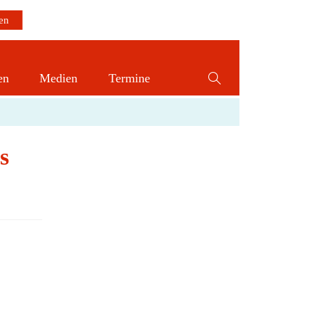
en
Medien
Termine
Website-
Suche
umschalten
s