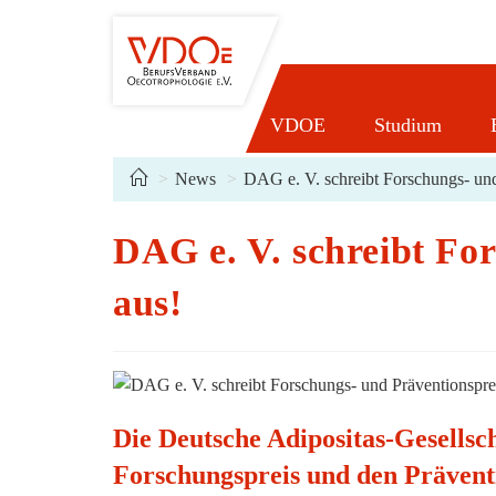
Zum
Inhalt
springen
VDOE
Studium
>
News
>
DAG e. V. schreibt Forschungs- und
DAG e. V. schreibt Fo
aus!
Die Deutsche Adipositas-Gesellsch
Forschungspreis und den Prävent