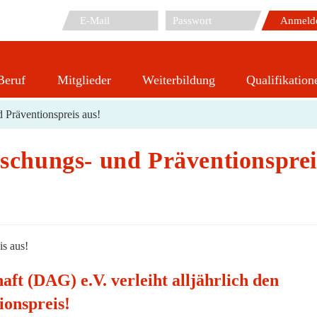
Beruf
Mitglieder
Weiterbildung
Qualifikation
DAG e. V. schreibt Forschungs- und Präventionspreis aus!
 Präventionspreis aus!
rschungs- und Präventionsprei
aft (DAG) e.V. verleiht alljährlich den
ionspreis!