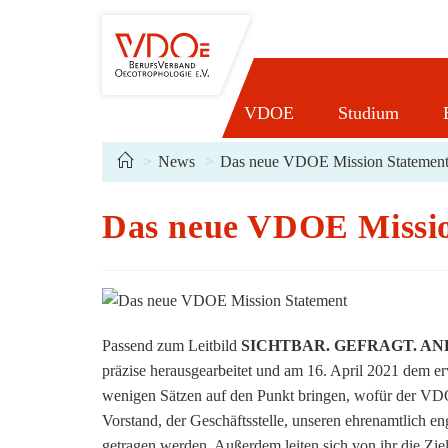
Zum
Inhalt
springen
VDOE
Studium
>
News
>
Das neue VDOE Mission Statemen
Das neue VDOE Missio
Passend zum Leitbild
SICHTBAR. GEFRAGT. A
präzise herausgearbeitet und am 16. April 2021 dem erw
wenigen Sätzen auf den Punkt bringen, wofür der VDO
Vorstand, der Geschäftsstelle, unseren ehrenamtlich en
getragen werden. Außerdem leiten sich von ihr die Zi