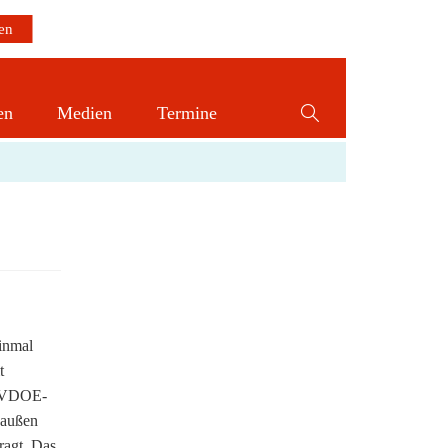
en
Medien
Termine
Website-
Suche
umschalten
inmal
t
n VDOE-
 außen
ragt. Das