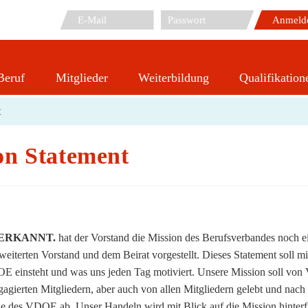
Beruf
Mitglieder
Weiterbildung
Qualifikation
Das neue VDOE Mission Statement
t
n Statement
NERKANNT.
hat der Vorstand die Mission des Berufsverbandes noch e
eiterten Vorstand und dem Beirat vorgestellt. Dieses Statement soll mi
E einsteht und was uns jeden Tag motiviert. Unsere Mission soll vo
gagierten Mitgliedern, aber auch von allen Mitgliedern gelebt und nach
ele des VDOE ab. Unser Handeln wird mit Blick auf die Mission hinterf