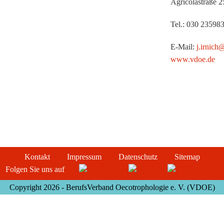
Agricolastraße 2
Tel.: 030 23598
E-Mail:
j.irnich
www.vdoe.de
Kontakt
Impressum
Datenschutz
Sitemap
Folgen Sie uns auf
Copyright 2026 - BerufsVerband Oecotrophologie e. V. (VDOE)