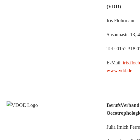
(VDD)
Iris Flöhrmann
Susannastr. 13, 
Tel.: 0152 318 0
E-Mail:
iris.fl
www.vdd.de
BerufsVerband
Oecotrophologi
Julia Irnich Ferre