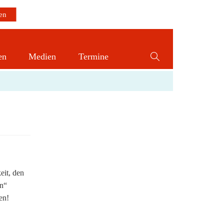
en
Medien
Termine
Website-
Suche
umschalten
eit, den
en“
en!