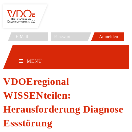
Zum
Inhalt
springen
MENÜ
VDOEregional
WISSENteilen:
Herausforderung Diagnose
Essstörung