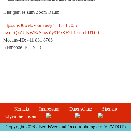
Hier geht es zum Zoom-Raum:
https://us06web.zoom.us/j/4118318703?
pwd=QzZUNWEzSkxsYy91OXF2L1JsdmlIUT09
Meeting-ID: 411 831 8703
Kenncode: ET_STR
Kontakt
Impressum
Datenschutz
Sitemap
Folgen Sie uns auf
Copyright 2026 - BerufsVerband Oecotrophologie e. V. (VDOE)