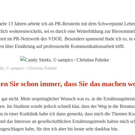
ehr 13 Jahren arbeite ich als PR-Beraterin mit dem Schwerpunkt Lebens
rlich weiterentwickeln, sei es durch eine Weiterbildung zur Biersomm
eit im PR-Netzwerk des VDOE. Besonders spannend finde ich es, in e
n über Ernährung auf professionelle Kommunikationsarbeit trifft.
ks, © sampics / Christina Pahnke
en Sie schon immer, dass Sie das machen wo
gar nicht. Mein ursprünglicher Wunsch war es, in die Ernährungsbera
zen. Im Studium wurde jedoch schnell klar, dass der Weg in die Beratun
s in einer Kurklinik habe ich dann gemerkt, dass mich die Themen Ko
nd das Interesse an gesellschaftlichen Ernährungstrends haben mich sch
eingeschlagen habe, für den ich aber bis heute sehr dankbar bin.