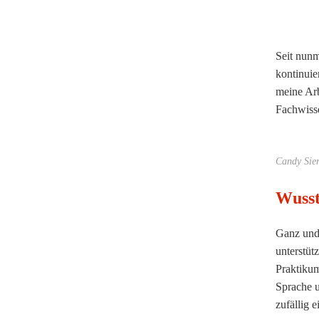
Seit nunm
kontinuie
meine Arb
Fachwisse
Candy Sier
Wusst
Ganz und 
unterstüt
Praktikum
Sprache u
zufällig 