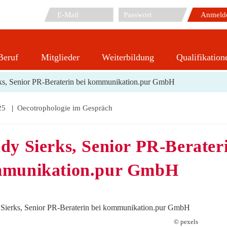
Beruf
Mitglieder
Weiterbildung
Qualifikation
Blog
ks, Senior PR-Beraterin bei kommunikation.pur GmbH
25
Beitrags-
Oecotrophologie im Gespräch
cht:
Kategorie:
dy Sierks, Senior PR-Berateri
munikation.pur GmbH
© pexels