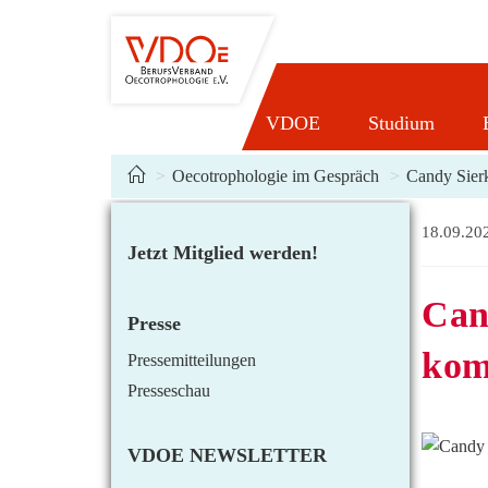
Zum
Inhalt
springen
VDOE
Studium
>
Oecotrophologie im Gespräch
>
Candy Sier
Beitrag
18.09.20
Jetzt Mitglied werden!
veröffentli
Can
Presse
kom
Pressemitteilungen
Presseschau
VDOE NEWSLETTER