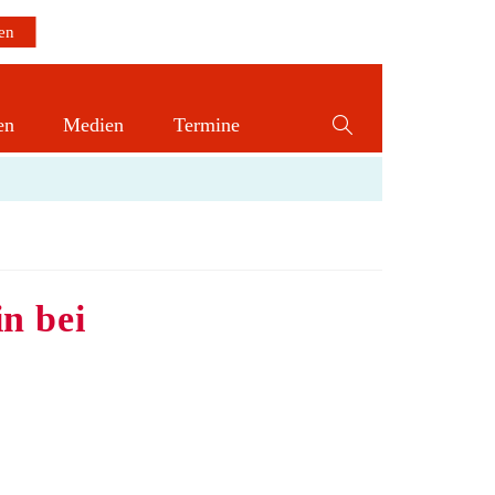
en
Medien
Termine
Website-
Suche
umschalten
n bei