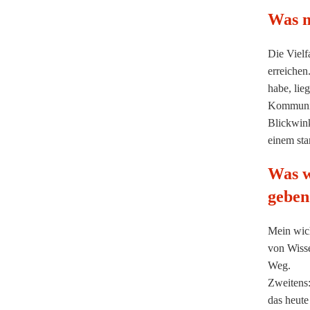
Was m
Die Vielf
erreichen
habe, lie
Kommunika
Blickwink
einem st
Was w
geben
Mein wich
von Wisse
Weg.
Zweitens:
das heute