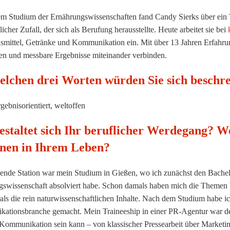
em Studium der Ernährungswissenschaften fand Candy Sierks über ein 
icher Zufall, der sich als Berufung herausstellte. Heute arbeitet sie bei
smittel, Getränke und Kommunikation ein. Mit über 13 Jahren Erfahrung 
n und messbare Ergebnisse miteinander verbinden.
elchen drei Worten würden Sie sich beschr
rgebnisorientiert, weltoffen
estaltet sich Ihr beruflicher Werdegang? W
onen in Ihrem Leben?
ende Station war mein Studium in Gießen, wo ich zunächst den Bachel
gswissenschaft absolviert habe. Schon damals haben mich die Themen
t als die rein naturwissenschaftlichen Inhalte. Nach dem Studium habe ic
tionsbranche gemacht. Mein Traineeship in einer PR-Agentur war der i
g Kommunikation sein kann – von klassischer Pressearbeit über Market