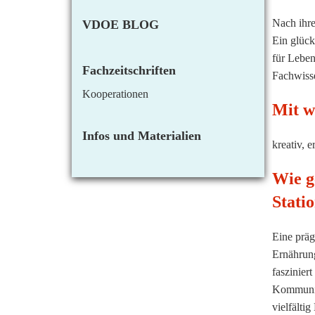
Nach ihr
VDOE BLOG
Ein glückl
für Leben
Fachzeitschriften
Fachwisse
Kooperationen
Mit w
Infos und Materialien
kreativ, e
Wie g
Stati
Eine präg
Ernährun
faszinier
Kommunika
vielfälti