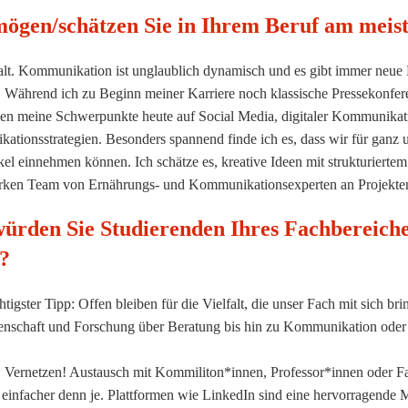
ögen/schätzen Sie in Ihrem Beruf am meis
alt. Kommunikation ist unglaublich dynamisch und es gibt immer neu
. Während ich zu Beginn meiner Karriere noch klassische Pressekonfere
gen meine Schwerpunkte heute auf Social Media, digitaler Kommunikat
tionsstrategien. Besonders spannend finde ich es, dass wir für ganz 
el einnehmen können. Ich schätze es, kreative Ideen mit strukturier
arken Team von Ernährungs- und Kommunikationsexperten an Projekten
ürden Sie Studierenden Ihres Fachbereiche
?
tigster Tipp: Offen bleiben für die Vielfalt, die unser Fach mit sich br
nschaft und Forschung über Beratung bis hin zu Kommunikation oder In
 Vernetzen! Austausch mit Kommiliton*innen, Professor*innen oder Fac
 einfacher denn je. Plattformen wie LinkedIn sind eine hervorragende 