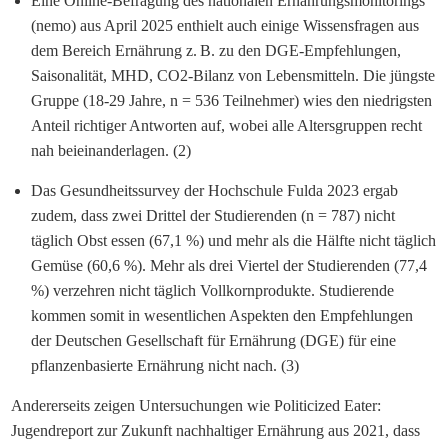
Eine Online-Befragung des nationalen Ernährungsmonitorings
(nemo) aus April 2025 enthielt auch einige Wissensfragen aus
dem Bereich Ernährung z. B. zu den DGE-Empfehlungen,
Saisonalität, MHD, CO
2
-Bilanz von Lebensmitteln. Die jüngste
Gruppe (18-29 Jahre, n = 536 Teilnehmer) wies den niedrigsten
Anteil richtiger Antworten auf, wobei alle Altersgruppen recht
nah beieinanderlagen. (2)
Das Gesundheitssurvey der Hochschule Fulda 2023 ergab
zudem, dass zwei Drittel der Studierenden (n = 787) nicht
täglich Obst essen (67,1 %) und mehr als die Hälfte nicht täglich
Gemüse (60,6 %). Mehr als drei Viertel der Studierenden (77,4
%) verzehren nicht täglich Vollkornprodukte. Studierende
kommen somit in wesentlichen Aspekten den Empfehlungen
der Deutschen Gesellschaft für Ernährung (DGE) für eine
pflanzenbasierte Ernährung nicht nach. (3)
Andererseits zeigen Untersuchungen wie Politicized Eater:
Jugendreport zur Zukunft nachhaltiger Ernährung aus 2021, dass