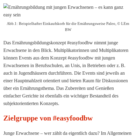
Abb.1: Beispielhafter Einkaufskorb für die Ernährungsweise Paleo, © LErn
BW
Das Ernährungsbildungskonzept #easyfoodbw nimmt junge
Erwachsene in den Blick. Multiplikatorinnen und Multiplikatoren
können Events aus dem Konzept #easyfoodbw mit
jungen
Erwachsenen
in Berufsschulen, an Unis, in Betrieben oder
z.
B
.
auch in Jugendhäusern
durchführen
. Die Events sind jeweils an
einer Hauptmahlzeit
orientiert
und bieten Raum für Diskussionen
über ein Ernährungsthema. Das Zubereiten und Genießen
einfacher
Gerichte ist
ebenfalls
ein wichtiger Bestandteil des
subjekt
orientiert
en Konzepts
.
Zielgruppe von #easyfoodbw
Junge Erwachsene – wer zählt da eigentlich dazu? Im Allgemeinen