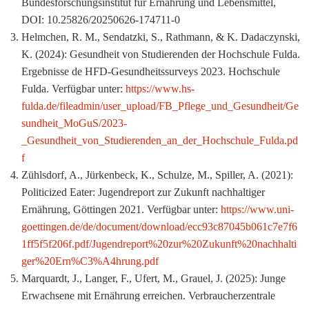
Bundesforschungsinstitut für Ernährung und Lebensmittel,
DOI: 10.25826/20250626-174711-0
Helmchen, R. M., Sendatzki, S., Rathmann, & K. Dadaczynski,
K. (2024): Gesundheit von Studierenden der Hochschule Fulda.
Ergebnisse de HFD-Gesundheitssurveys 2023. Hochschule
Fulda. Verfügbar unter:
https://www.hs-
fulda.de/fileadmin/user_upload/FB_Pflege_und_Gesundheit/Ge
sundheit_MoGuS/2023-
_Gesundheit_von_Studierenden_an_der_Hochschule_Fulda.pd
f
Zühlsdorf, A., Jürkenbeck, K., Schulze, M., Spiller, A. (2021):
Politicized Eater: Jugendreport zur Zukunft nachhaltiger
Ernährung, Göttingen 2021. Verfügbar unter:
https://www.uni-
goettingen.de/de/document/download/ecc93c87045b061c7e7f6
1ff5f5f206f.pdf/Jugendreport%20zur%20Zukunft%20nachhalti
ger%20Ern%C3%A4hrung.pdf
Marquardt, J., Langer, F., Ufert, M., Grauel, J. (2025): Junge
Erwachsene mit Ernährung erreichen. Verbraucherzentrale