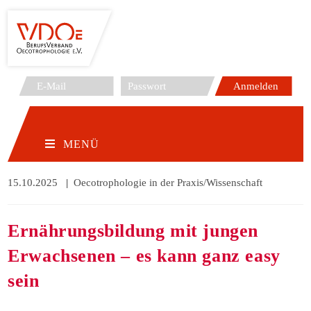
Zum
Inhalt
springen
MENÜ
Beitrag
15.10.2025
Beitrags-
Oecotrophologie in der Praxis/Wissenschaft
veröffentlicht:
Kategorie:
Ernährungsbildung mit jungen
Erwachsenen – es kann ganz easy
sein