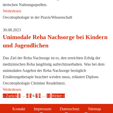
tierischen Nahrungsquellen.
Weiterlesen
Oecotrophologie in der Praxis/Wissenschaft
30.08.2023
Unimodale Reha Nachsorge bei Kindern
und Jugendlichen
Das Ziel der Reha Nachsorge ist es, den erreichten Erfolg der
medizinischen Reha langfristig aufrechtzuerhalten. Was bei dem
unimodalen Angebot der Reha Nachsorge bezüglich
Ernährungstherapie beachtet werden muss, erläutert Diplom-
Oecotrophologin Christine Reudelsterz.
Weiterlesen
« Zurück
1
…
4
5
6
7
8
…
11
Weiter »
Kontakt
Impressum
Datenschutz
Sitemap