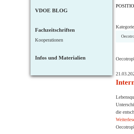
POSITION
VDOE BLOG
– sa
Kategori
Fachzeitschriften
Kooperationen
Infos und Materialien
Oecotroph
21.03.20
Inter
Lebensqua
Unterschi
die entsc
Weiterles
Oecotroph