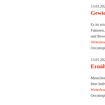
13.03.20
Gewic
Es ist wi
Faktoren,
und Bewe
Weiterles
Oecotroph
13.01.20
Ernäh
Menschen 
ihrer Ind
Weiterles
Oecotroph