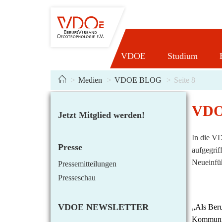
Zum
Inhalt
springen
VDOE
Studium
>
Medien
>
VDOE BLOG
>
Seite 8
VDO
Jetzt Mitglied werden!
In die VD
Presse
aufgegri
Neueinfüh
Pressemitteilungen
Presseschau
VDOE NEWSLETTER
„Als Beru
Kommunik