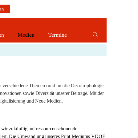
en
Medien
Termine
Website-
Suche
umschalten
em verschiedene Themen rund um die Oecotrophologie
novationen sowie Diversität unserer Beiträge. Mit der
 Digitalisierung und Neue Medien.
 wir zukünftig auf ressourcenschonende
siert. Die Umwandlung unseres Print-Mediums VDOE