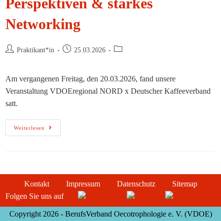
Perspektiven & starkes
Networking
Beitrags-
Beitrag
Beitrags-
Praktikant*in
25.03.2026
Autor:
veröffentlicht:
Kategorie:
Am vergangenen Freitag, den 20.03.2026, fand unsere
Veranstaltung VDOEregional NORD x Deutscher Kaffeeverband
satt.
VDOEregional
Weiterlesen
NORD
Auf
Kaffee-
Expedition:
Neue
Perspektiven
&
Starkes
Kontakt
Impressum
Datenschutz
Sitemap
Networking
Folgen Sie uns auf
Copyright 2026 - BerufsVerband Oecotrophologie e. V. (VDOE)