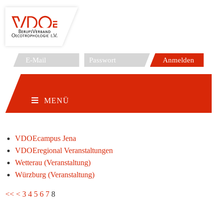
Zum
Inhalt
springen
MENÜ
VDOEcampus Jena
VDOEregional Veranstaltungen
Wetterau (Veranstaltung)
Würzburg (Veranstaltung)
<<
<
3
4
5
6
7
8