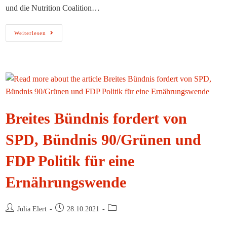
und die Nutrition Coalition…
Beitrag
Weiterlesen
Der
Nutrition
Coalition
Für
Die
Künftige
Ernährungs-
Und
Gesundheitspolitik
Breites Bündnis fordert von
SPD, Bündnis 90/Grünen und
FDP Politik für eine
Ernährungswende
Beitrags-
Beitrag
Beitrags-
Julia Elert
28.10.2021
Autor:
veröffentlicht:
Kategorie: