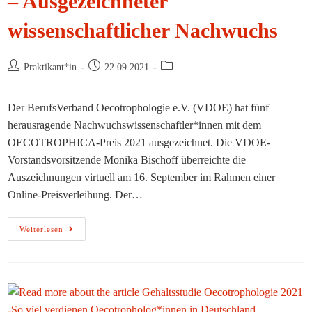
– Ausgezeichneter
wissenschaftlicher Nachwuchs
Beitrags-
Beitrag
Beitrags-
Praktikant*in
22.09.2021
Autor:
veröffentlicht:
Kategorie:
Der BerufsVerband Oecotrophologie e.V. (VDOE) hat fünf
herausragende Nachwuchswissenschaftler*innen mit dem
OECOTROPHICA-Preis 2021 ausgezeichnet. Die VDOE-
Vorstandsvorsitzende Monika Bischoff überreichte die
Auszeichnungen virtuell am 16. September im Rahmen einer
Online-Preisverleihung. Der…
VDOE
Weiterlesen
Verleiht
OECOTROPHICA-
Preise
2021
–
Ausgezeichneter
Wissenschaftlicher
Nachwuchs