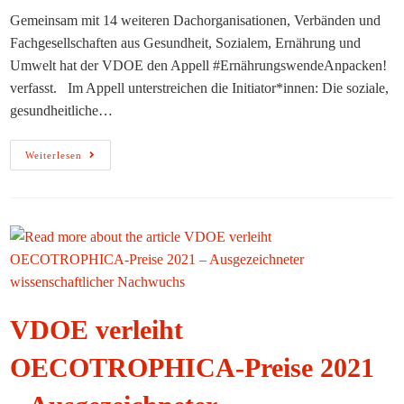
Gemeinsam mit 14 weiteren Dachorganisationen, Verbänden und
Fachgesellschaften aus Gesundheit, Sozialem, Ernährung und
Umwelt hat der VDOE den Appell #ErnährungswendeAnpacken!
verfasst. Im Appell unterstreichen die Initiator*innen: Die soziale,
gesundheitliche…
Breites
Weiterlesen
Bündnis
Fordert
Von
SPD,
Bündnis
90/Grünen
Und
FDP
Politik
Für
Eine
Ernährungswende
VDOE verleiht
OECOTROPHICA-Preise 2021