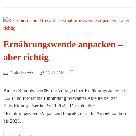
–
Ernährungsmedizin
Und
Ernährungstherapie
Gehören
Zusammen!
Ernährungswende anpacken –
aber richtig
Beitrags-
Beitrag
Beitrags-
Praktikant*in
26.11.2021
Autor:
veröffentlicht:
Kategorie:
Breites Bündnis begrüßt die Vorlage einer Ernährungsstrategie bis
2023 und fordert die Einbindung relevanter Akteure bei der
Entwicklung Berlin, 26.11.2021: Die Initiative
#ErnährungswendeAnpacken! begrüßt, dass die Ampelkoalition
bis 2023…
Ernährungswende