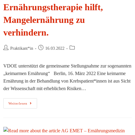
Ernährungstherapie hilft,
Mangelernährung zu
verhindern.
Beitrags-
Beitrag
Beitrags-
Praktikant*in
16.03.2022
Autor:
veröffentlicht:
Kategorie:
VDOE unterstützt die gemeinsame Stellungnahme zur sogenannten
„keimarmen Ernährung“ Berlin, 16. März 2022 Eine keimarme
Ernährung in der Behandlung von Krebspatient*innen ist aus Sicht
der Wissenschaft mit erheblichen Risiken…
Krebstherapie:
Weiterlesen
Nur
Individualisierte
Ernährungstherapie
Hilft,
Mangelernährung
Zu
Verhindern.