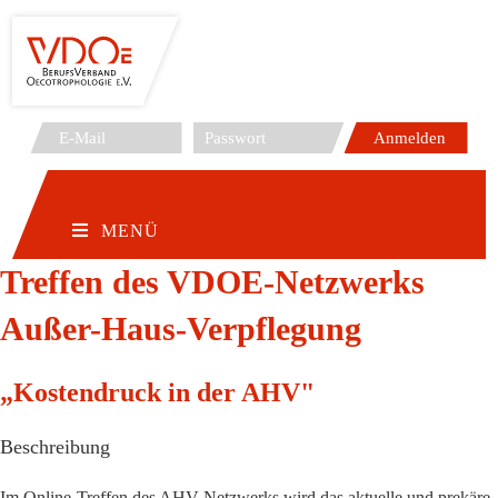
Zum
Inhalt
springen
MENÜ
Treffen des VDOE-Netzwerks
Außer-Haus-Verpflegung
„Kostendruck in der AHV"
Beschreibung
Im Online-Treffen des AHV-Netzwerks wird das aktuelle und prekäre