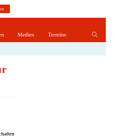
en
Medien
Termine
Website-
Suche
st-COVID der AWMF
umschalten
ur
chaften