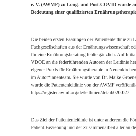
e. V. (AWMF) zu Long- und Post-COVID wurde au
Bedeutung einer qualifizierten Ernährungstherapie
Die beiden ersten Fassungen der Patientenleitlinie 
Fachgesellschaften aus der Ernährungswissenschaft od
für eine Ernährungsberatung fehlte gänzlich. Auf Init
VDOE an die federführenden Autoren der Leitlinie her
eigener Praxis für Ernährungstherapie in Neuenkirch
im Autor*innenteam. Sie wurde von Dr. Maike Groeneve
wurde die Patientenleitlinie von der AWMF veröffentli
https://register.awmf.org/de/leitlinien/detail/020-027
Das Ziel der Patientenleitlinie ist unter anderem die
Patient-Beziehung und der Zusammenarbeit aller an de