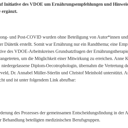
f Initiative des VDOE um Ernährungsempfehlungen und Hinweis
 ergänzt.
zu Long- und Post-COVID wurden ohne Beteiligung von Autor*innen und
er Diätetik erstellt. Somit war Ernährung nur ein Randthema; eine Em
iative des VDOE-Arbeitskreises Grundsatzfragen der Ernährungstherapie 
angetreten, um die Möglichkeit einer Mitwirkung zu erreichen. Anne 
en niedergelassene Diplom-Oecotrophologin, übernahm die Vertretung
ld, Dr. Annabel Müller-Stierlin und Christof Meinhold unterstützt. 
cht und ist unter folgendem Link abrufbar:
 Förderung des Prozesses der gemeinsamen Entscheidungsfindung in der A
r Behandlung beteiligten medizinischen Berufsgruppen.