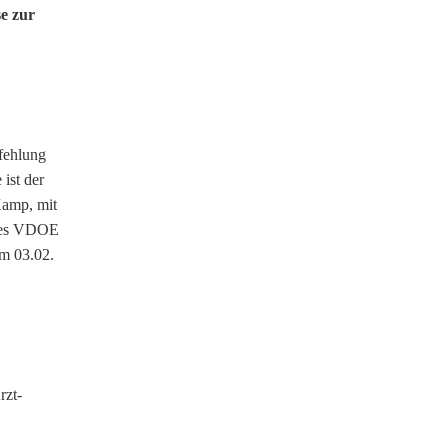
e zur
pfehlung
ist der
Kamp, mit
 des VDOE
Am 03.02.
rzt-