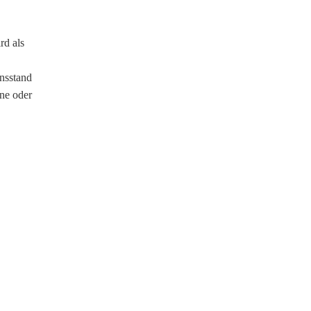
rd als
nsstand
ine oder