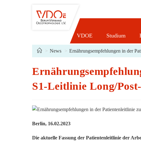
Zum
Inhalt
springen
VDOE
Studium
Ernährungsempfeh
>
News
>
Ernährungsempfehlungen in der Pat
Ernährungsempfehlungen
S1-Leitlinie Long/P
Berlin, 16.02.2023
Die aktuelle Fassung der Patientenleitlinie der Ar