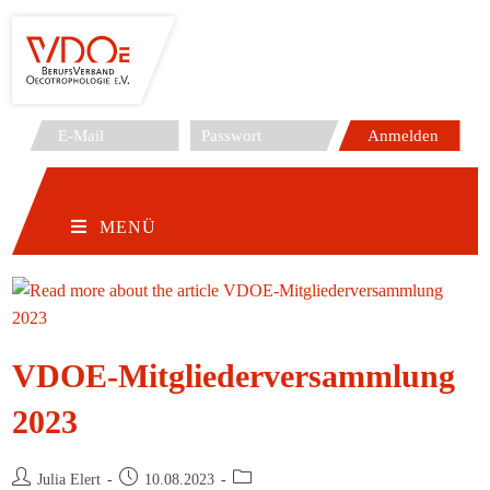
Zum
Inhalt
springen
MENÜ
VDOE-Mitgliederversammlung
2023
Beitrags-
Beitrag
Beitrags-
Julia Elert
10.08.2023