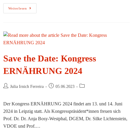
Frist
Weiterlesen
Verlängert
–
Jetzt
Noch
An
Der
INIS-
2023-
Studie
Teilnehmen!
Save the Date: Kongress
ERNÄHRUNG 2024
Beitrags-
Beitrag
Beitrags-
Julia Irnich Ferreira
05.06.2023
Autor:
veröffentlicht:
Kategorie:
Der Kongress ERNÄHRUNG 2024 findet am 13. und 14. Juni
2024 in Leipzig statt. Als Kongresspräsident*innen freuen sich
Prof. Dr. Dr. Anja Bosy-Westphal, DGEM, Dr. Silke Lichtenstein,
VDOE und Prof.…