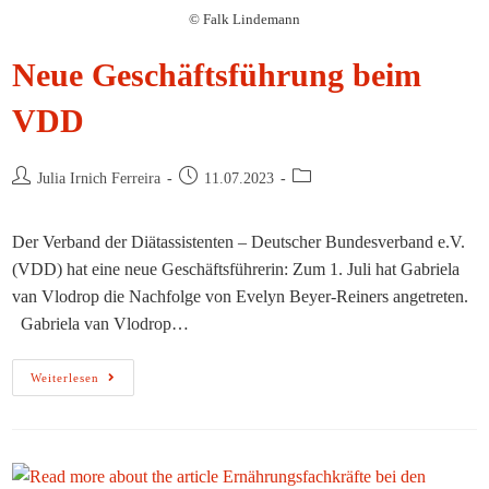
Auf
© Falk Lindemann
Preiserhöhung
Neue Geschäftsführung beim
VDD
Beitrags-
Beitrag
Beitrags-
Julia Irnich Ferreira
11.07.2023
Autor:
veröffentlicht:
Kategorie:
Der Verband der Diätassistenten – Deutscher Bundesverband e.V.
(VDD) hat eine neue Geschäftsführerin: Zum 1. Juli hat Gabriela
van Vlodrop die Nachfolge von Evelyn Beyer-Reiners angetreten.
Gabriela van Vlodrop…
Neue
Weiterlesen
Geschäftsführung
Beim
VDD