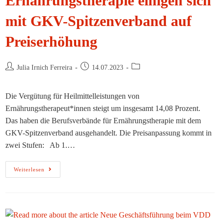
Ernährungstherapie einigen sich
mit GKV-Spitzenverband auf
Preiserhöhung
Beitrags-
Beitrag
Beitrags-
Julia Irnich Ferreira
14.07.2023
Autor:
veröffentlicht:
Kategorie:
Die Vergütung für Heilmittelleistungen von
Ernährungstherapeut*innen steigt um insgesamt 14,08 Prozent.
Das haben die Berufsverbände für Ernährungstherapie mit dem
GKV-Spitzenverband ausgehandelt. Die Preisanpassung kommt in
zwei Stufen: Ab 1.…
Verbände
Weiterlesen
Der
Ernährungstherapie
Einigen
Sich
Mit
GKV-
Spitzenverband