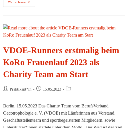
Ihre
Weiterlesen
Erfahrung
Ist
Bei
Der
INIS-
2023
Gefragt
VDOE-Runners erstmalig beim
KoRo Frauenlauf 2023 als
Charity Team am Start
Beitrags-
Beitrag
Beitrags-
Praktikant*in
15.05.2023
Autor:
veröffentlicht:
Kategorie:
Berlin, 15.05.2023 Das Charity Team vom BerufsVerband
Oecotrophologie e. V. (VDOE) mit Läuferinnen aus Vorstand,
Geschäftsstellenteam und sportbegeisterten Mitgliedern, sowie
Unterstützer*innen startete unter dem Motto „Der Weg ist das Ziel,