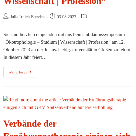
Wissenschaft | Profession“
Beitrags-
Beitrag
Beitrags-
Julia Irnich Ferreira
03.08.2023
Autor:
veröffentlicht:
Kategorie:
Sie sind herzlich eingeladen mit uns beim Jubiläumssymposium
„Ökotrophologie – Studium | Wissenschaft | Profession“ am 12.
Oktober 2023 an der Justus-Liebig-Universität in Gießen zu feiern.
In diesem Jahr feiert…
Jubiläumssymposium
Weiterlesen
„Ökotrophologie
–
Studium
|
Wissenschaft
|
Profession“
Verbände der