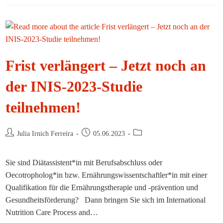
Special
Olympics
World
Games
2023
(SOWG23)
In
Berlin
Frist verlängert – Jetzt noch an
der INIS-2023-Studie
teilnehmen!
Beitrags-
Beitrag
Beitrags-
Julia Irnich Ferreira
05.06.2023
Autor:
veröffentlicht:
Kategorie:
Sie sind Diätassistent*in mit Berufsabschluss oder
Oecotropholog*in bzw. Ernährungswissentschaftler*in mit einer
Qualifikation für die Ernährungstherapie und -prävention und
Gesundheitsförderung? Dann bringen Sie sich im International
Nutrition Care Process and…