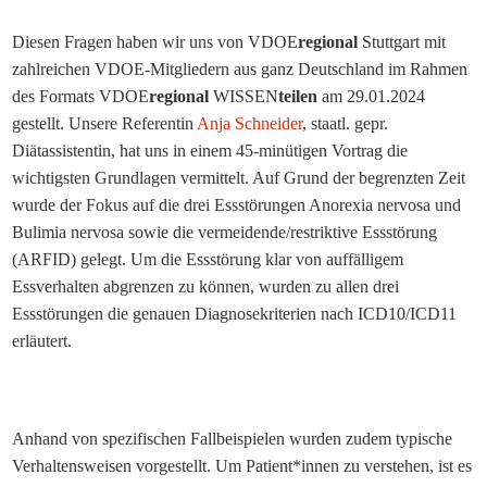
Diesen Fragen haben wir uns von VDOE
regional
Stuttgart mit
zahlreichen VDOE-Mitgliedern aus ganz Deutschland im Rahmen
des Formats VDOE
regional
WISSEN
teilen
am 29.01.2024
gestellt. Unsere Referentin
Anja Schneider
, staatl. gepr.
Diätassistentin, hat uns in einem 45-minütigen Vortrag die
wichtigsten Grundlagen vermittelt. Auf Grund der begrenzten Zeit
wurde der Fokus auf die drei Essstörungen Anorexia nervosa und
Bulimia nervosa sowie die vermeidende/restriktive Essstörung
(ARFID) gelegt. Um die Essstörung klar von auffälligem
Essverhalten abgrenzen zu können, wurden zu allen drei
Essstörungen die genauen Diagnosekriterien nach ICD10/ICD11
erläutert.
Anhand von spezifischen Fallbeispielen wurden zudem typische
Verhaltensweisen vorgestellt. Um Patient*innen zu verstehen, ist es