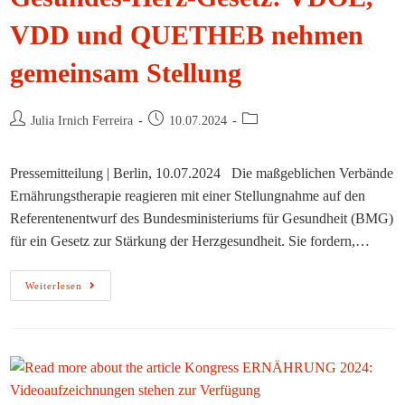
VDD und QUETHEB nehmen
gemeinsam Stellung
Beitrags-
Beitrag
Beitrags-
Julia Irnich Ferreira
10.07.2024
Autor:
veröffentlicht:
Kategorie:
Pressemitteilung | Berlin, 10.07.2024 Die maßgeblichen Verbände
Ernährungstherapie reagieren mit einer Stellungnahme auf den
Referentenentwurf des Bundesministeriums für Gesundheit (BMG)
für ein Gesetz zur Stärkung der Herzgesundheit. Sie fordern,…
Gesundes-
Weiterlesen
Herz-
Gesetz:
VDOE,
VDD
Und
QUETHEB
Nehmen
Gemeinsam
Stellung