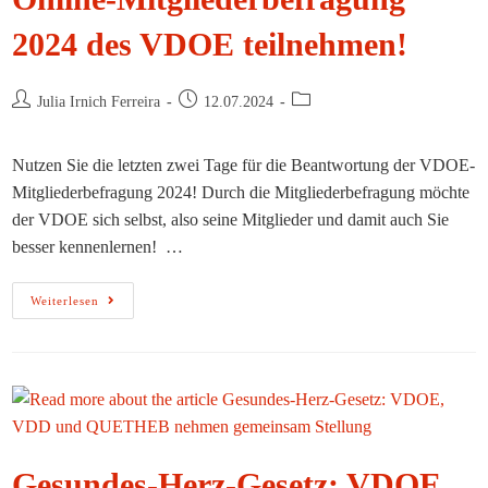
2024 des VDOE teilnehmen!
Beitrags-
Beitrag
Beitrags-
Julia Irnich Ferreira
12.07.2024
Autor:
veröffentlicht:
Kategorie:
Nutzen Sie die letzten zwei Tage für die Beantwortung der VDOE-
Mitgliederbefragung 2024! Durch die Mitgliederbefragung möchte
der VDOE sich selbst, also seine Mitglieder und damit auch Sie
besser kennenlernen! …
Noch
Weiterlesen
Bis
Zum
14.07.2024
An
Der
Online-
Mitgliederbefragung
2024
Des
VDOE
Teilnehmen!
Gesundes-Herz-Gesetz: VDOE,