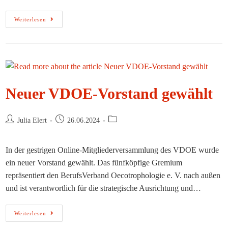
Lesen
Weiterlesen
Sie
Jetzt
Den
VDOE-
Zweijahresbericht!
Neuer VDOE-Vorstand gewählt
Beitrags-
Beitrag
Beitrags-
Julia Elert
26.06.2024
Autor:
veröffentlicht:
Kategorie:
In der gestrigen Online-Mitgliederversammlung des VDOE wurde
ein neuer Vorstand gewählt. Das fünfköpfige Gremium
repräsentiert den BerufsVerband Oecotrophologie e. V. nach außen
und ist verantwortlich für die strategische Ausrichtung und…
Neuer
Weiterlesen
VDOE-
Vorstand