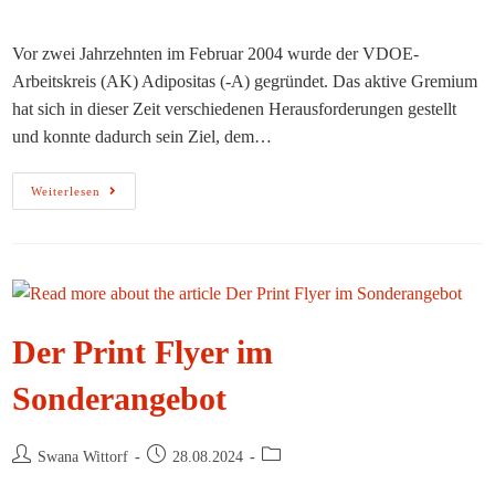
Autor:
veröffentlicht:
Kategorie:
Vor zwei Jahrzehnten im Februar 2004 wurde der VDOE-
Arbeitskreis (AK) Adipositas (-A) gegründet. Das aktive Gremium
hat sich in dieser Zeit verschiedenen Herausforderungen gestellt
und konnte dadurch sein Ziel, dem…
20
Weiterlesen
Jahre
VDOE-
Arbeitskreis
Adipositas
–
Feiern
Sie
Mit!
Der Print Flyer im
Sonderangebot
Beitrags-
Beitrag
Beitrags-
Swana Wittorf
28.08.2024
Autor:
veröffentlicht:
Kategorie: