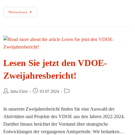
VDOE
Weiterlesen
Impuls:
Elternzeit,
Wiedereinstieg,
Ruhestand
–
Umbrüche
Und
Berufliche
Veränderungen
Aktiv
Gestalten
Lesen Sie jetzt den VDOE-
Zweijahresbericht!
Beitrags-
Beitrag
Beitrags-
Julia Elert
03.07.2024
Autor:
veröffentlicht:
Kategorie:
In unserem Zweijahresbericht finden Sie eine Auswahl der
Aktivitäten und Projekte des VDOE aus den Jahren 2022-2024.
Darüber hinaus berichtet der Vorstand über strategische
Entwicklungen der vergangenen Amtsperiode. Wir bedanken…