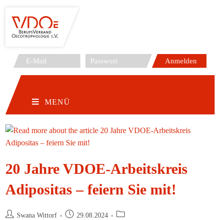
Zum
Inhalt
springen
MENÜ
20 Jahre VDOE-Arbeitskreis
Adipositas – feiern Sie mit!
Beitrags-
Beitrag
Beitrags-
Swana Wittorf
29.08.2024